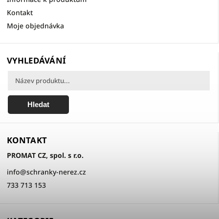
Kontakt
Moje objednávka
VYHLEDÁVÁNÍ
Hledat
KONTAKT
PROMAT CZ, spol. s r.o.
info
@
schranky-nerez.cz
733 713 153