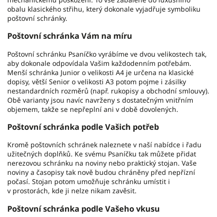
obalu klasického střihu, který dokonale vyjadřuje symboliku
poštovní schránky.
Poštovní schránka Vám na míru
Poštovní schránku Psaníčko vyrábíme ve dvou velikostech tak,
aby dokonale odpovídala Vašim každodenním potřebám.
Menší schránka Junior o velikosti A4 je určena na klasické
dopisy, větší Senior o velikosti A3 potom pojme i zásilky
nestandardních rozměrů (např. rukopisy a obchodní smlouvy).
Obě varianty jsou navíc navrženy s dostatečným vnitřním
objemem, takže se nepřeplní ani v době dovolených.
Poštovní schránka podle Vašich potřeb
Kromě poštovních schránek naleznete v naší nabídce i řadu
užitečných doplňků. Ke svému Psaníčku tak můžete přidat
nerezovou schránku na noviny nebo praktický stojan. Vaše
noviny a časopisy tak nově budou chráněny před nepřízní
počasí. Stojan potom umožňuje schránku umístit i
v prostorách, kde ji nelze nikam zavěsit.
Poštovní schránka podle Vašeho vkusu