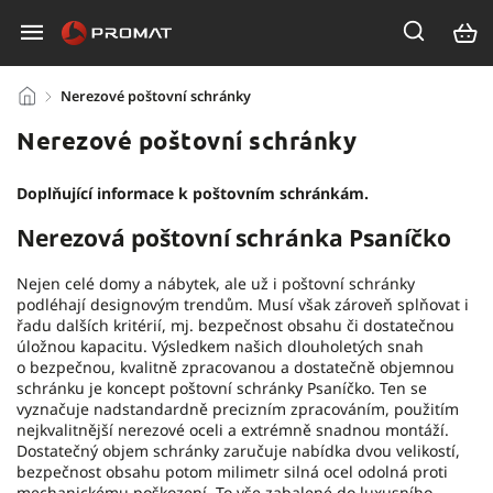
/
Nerezové poštovní schránky
Nerezové poštovní schránky
Doplňující informace k poštovním schránkám.
Nerezová poštovní schránka Psaníčko
Nejen celé domy a nábytek, ale už i poštovní schránky
podléhají designovým trendům. Musí však zároveň splňovat i
řadu dalších kritérií, mj. bezpečnost obsahu či dostatečnou
úložnou kapacitu. Výsledkem našich dlouholetých snah
o bezpečnou, kvalitně zpracovanou a dostatečně objemnou
schránku je koncept poštovní schránky Psaníčko. Ten se
vyznačuje nadstandardně precizním zpracováním, použitím
nejkvalitnější nerezové oceli a extrémně snadnou montáží.
Dostatečný objem schránky zaručuje nabídka dvou velikostí,
bezpečnost obsahu potom milimetr silná ocel odolná proti
mechanickému poškození. To vše zabalené do luxusního