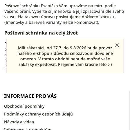
Poštovní schránku Psaníčko Vám upravíme na míru podle
Vašeho přání. Vyberte si jmenovku a její zpracování dle svého
vkusu. Na takovou úpravu poskytujeme doživotní záruku.
(Jmenovky a barevné varianty nelze kombinovat).
Poštovní schránka na celý život
Poštovní schránka Psaníčko se vyznačuje nadstandardně
Milí zákazníci, od 27.7. do 9.8.2026 bude provoz
precizním zpracováním a použitím nejkvalitnější nerezové
našeho e-shopu z důvodu celozávodní dovolené
oceli, odolné proti mechanickému poškození. Díky tomu Vám
omezen. V tomto období nebude možné vaše
na ni můžeme poskytnout doživotní záruku na prorezavění.
zakázky expedovat. Přejeme vám krásné léto :-)
Její předností je navíc extrémně snadná montáž.
INFORMACE PRO VÁS
Obchodní podmínky
Podmínky ochrany osobních údajů
Návody a videa
Informace k produktům