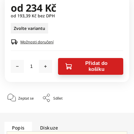
od
234 Kč
od
193,39 Kč
bez DPH
Zvolte variantu
Možnosti doručení
Přidat do
košíku
Zeptat se
Sdílet
Popis
Diskuze