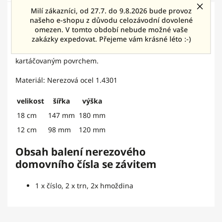
Milí zákazníci, od 27.7. do 9.8.2026 bude provoz
Detailní popis produktu
našeho e-shopu z důvodu celozávodní dovolené
omezen. V tomto období nebude možné vaše
Nerezové domovní číslo Magneto se závitem. Vyrobeno z
zakázky expedovat. Přejeme vám krásné léto :-)
kvalitního nerezového materiálu o síle 2 mm s
kartáčovaným povrchem.
Materiál: Nerezová ocel 1.4301
velikost
šířka
výška
18 cm
147 mm
180 mm
12 cm
98 mm
120 mm
Obsah balení nerezového
domovního čísla se závitem
1 x číslo, 2 x trn, 2x hmoždina