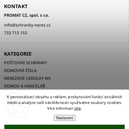
KONTAKT
PROMAT CZ, spol. s r.o.
info
@
schranky-nerez.cz
733 713 153
KATEGORIE
POŠTOVNÍ SCHRÁNKY
DOMOVNÍ ČÍSLA
NEREZOVÉ CEDULKY WC
DOMOV A KANCELÁŘ
K personalizaci obsahu a reklam, poskytování funkcí sociálních
médií a analýze naší návštěvnosti využíváme soubory cookies.
Více informací
zde
.
Copyright 2026
PROMAT CZ, spol. s r.o.
. Všechna práva
vyhrazena.
Nastavení
Upravit nastavení cookies