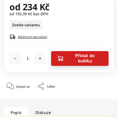
od
234 Kč
od
193,39 Kč
bez DPH
Zvolte variantu
Možnosti doručení
Přidat do
košíku
Zeptat se
Sdílet
Popis
Diskuze