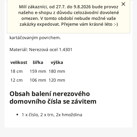
Milí zákazníci, od 27.7. do 9.8.2026 bude provoz
Detailní popis produktu
našeho e-shopu z důvodu celozávodní dovolené
omezen. V tomto období nebude možné vaše
Nerezové domovní číslo Magneto se závitem. Vyrobeno z
zakázky expedovat. Přejeme vám krásné léto :-)
kvalitního nerezového materiálu o síle 2 mm s
kartáčovaným povrchem.
Materiál: Nerezová ocel 1.4301
velikost
šířka
výška
18 cm
159 mm
180 mm
12 cm
106 mm
120 mm
Obsah balení nerezového
domovního čísla se závitem
1 x číslo, 2 x trn, 2x hmoždina