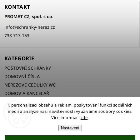
KONTAKT
PROMAT CZ, spol. s r.o.
info
@
schranky-nerez.cz
733 713 153
KATEGORIE
POŠTOVNÍ SCHRÁNKY
DOMOVNÍ ČÍSLA
NEREZOVÉ CEDULKY WC
DOMOV A KANCELÁŘ
K personalizaci obsahu a reklam, poskytování funkcí sociálních
médií a analýze naší návštěvnosti využíváme soubory cookies.
Více informací
zde
.
Copyright 2026
PROMAT CZ, spol. s r.o.
. Všechna práva
vyhrazena.
Nastavení
Upravit nastavení cookies