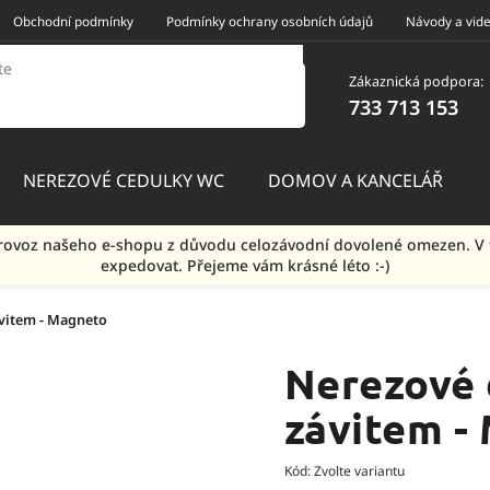
Obchodní podmínky
Podmínky ochrany osobních údajů
Návody a vid
Zákaznická podpora:
733 713 153
NEREZOVÉ CEDULKY WC
DOMOV A KANCELÁŘ
e provoz našeho e-shopu z důvodu celozávodní dovolené omezen.
expedovat. Přejeme vám krásné léto :-)
ávitem - Magneto
Nerezové 
závitem -
Kód:
Zvolte variantu