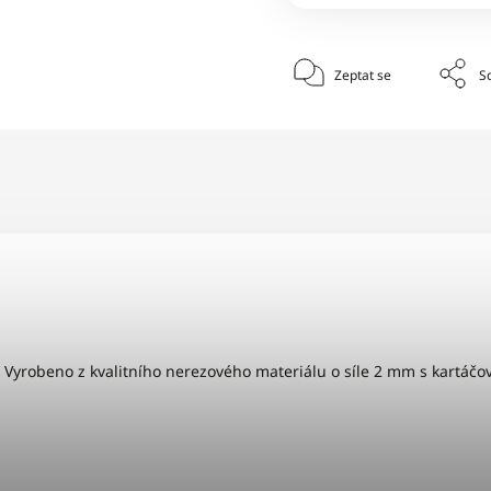
Zeptat se
Sd
 Vyrobeno z kvalitního nerezového materiálu o síle 2 mm s kartá