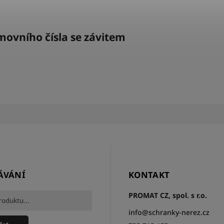
ovního čísla se závitem
ÁVÁNÍ
KONTAKT
PROMAT CZ, spol. s r.o.
info
@
schranky-nerez.cz