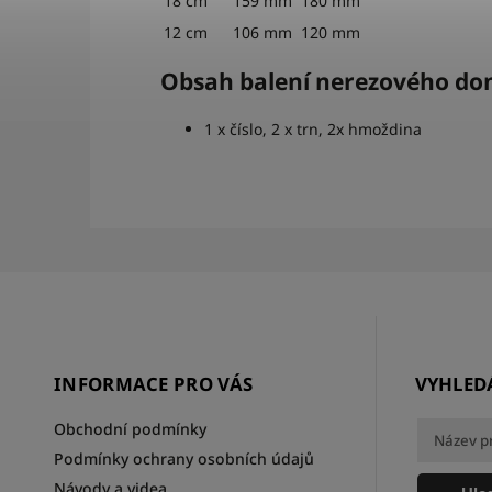
18 cm
159 mm
180 mm
12 cm
106 mm
120 mm
Obsah balení nerezového dom
1 x číslo, 2 x trn, 2x hmoždina
INFORMACE PRO VÁS
VYHLED
Obchodní podmínky
Podmínky ochrany osobních údajů
Návody a videa