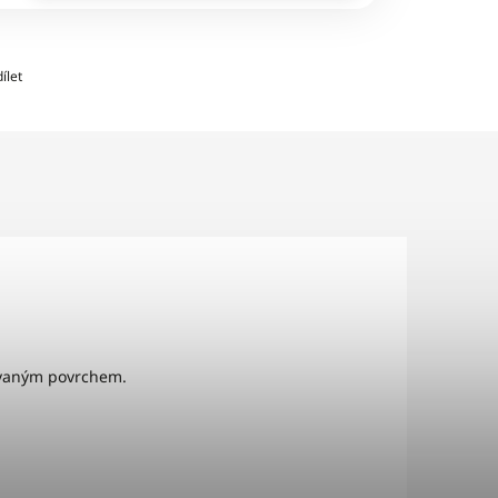
ílet
čovaným povrchem.