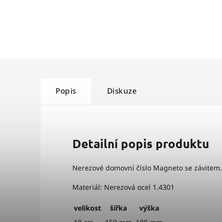
Popis
Diskuze
Detailní popis produktu
Nerezové domovní číslo Magneto se závitem.
Materiál: Nerezová ocel 1.4301
velikost
šířka
výška