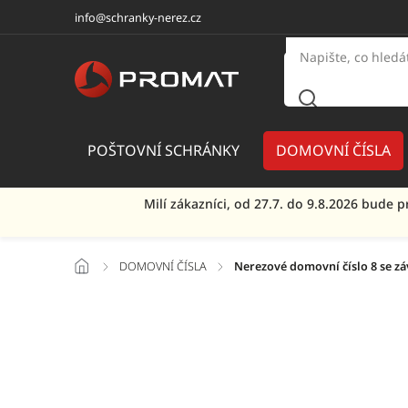
info@schranky-nerez.cz
POŠTOVNÍ SCHRÁNKY
DOMOVNÍ ČÍSLA
Milí zákazníci, od 27.7. do 9.8.2026 bud
/
DOMOVNÍ ČÍSLA
/
Nerezové domovní číslo 8 se z