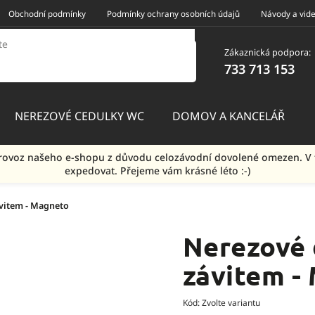
Obchodní podmínky
Podmínky ochrany osobních údajů
Návody a vid
Zákaznická podpora:
733 713 153
NEREZOVÉ CEDULKY WC
DOMOV A KANCELÁŘ
e provoz našeho e-shopu z důvodu celozávodní dovolené omezen.
expedovat. Přejeme vám krásné léto :-)
ávitem - Magneto
Nerezové 
závitem -
Kód:
Zvolte variantu