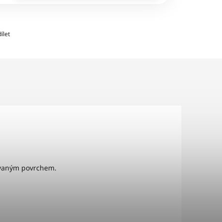
ílet
čovaným povrchem.