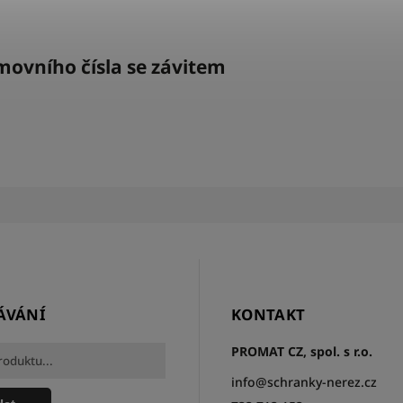
ovního čísla se závitem
ÁVÁNÍ
KONTAKT
PROMAT CZ, spol. s r.o.
info
@
schranky-nerez.cz