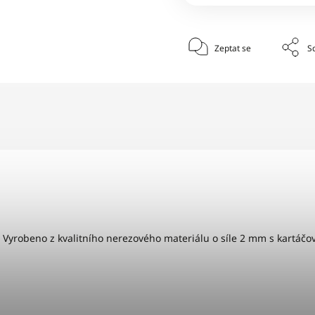
Zeptat se
Sd
 Vyrobeno z kvalitního nerezového materiálu o síle 2 mm s kartá