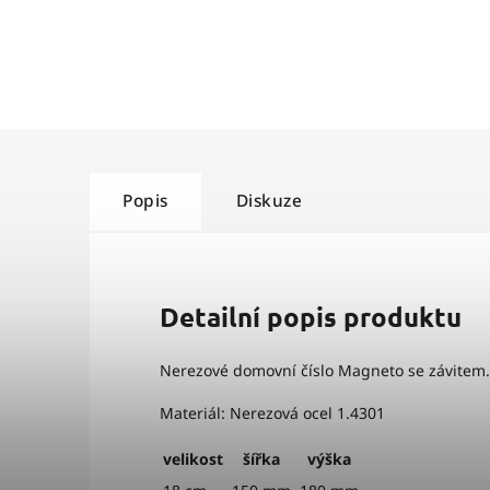
Popis
Diskuze
Detailní popis produktu
Nerezové domovní číslo Magneto se závitem.
Materiál: Nerezová ocel 1.4301
velikost
šířka
výška