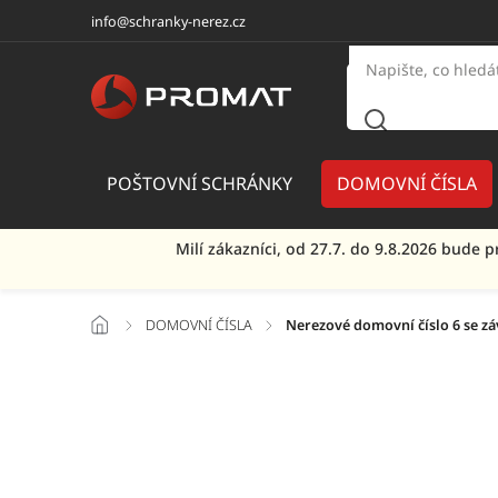
info@schranky-nerez.cz
POŠTOVNÍ SCHRÁNKY
DOMOVNÍ ČÍSLA
Milí zákazníci, od 27.7. do 9.8.2026 bud
/
DOMOVNÍ ČÍSLA
/
Nerezové domovní číslo 6 se z