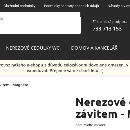
Obchodní podmínky
Podmínky ochrany osobních údajů
Návody a vid
Zákaznická podpora:
733 713 153
NEREZOVÉ CEDULKY WC
DOMOV A KANCELÁŘ
e provoz našeho e-shopu z důvodu celozávodní dovolené omezen.
expedovat. Přejeme vám krásné léto :-)
ávitem - Magneto
Nerezové 
závitem -
Kód:
Zvolte variantu