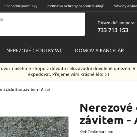
Obchodní podmínky
Podmínky ochrany osobních údajů
Návody a vid
Zákaznická podpora:
733 713 153
NEREZOVÉ CEDULKY WC
DOMOV A KANCELÁŘ
e provoz našeho e-shopu z důvodu celozávodní dovolené omezen.
expedovat. Přejeme vám krásné léto :-)
 číslo 5 se závitem - Arial
Nerezové 
závitem - 
Kód:
Zvolte variantu