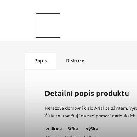
Popis
Diskuze
Detailní popis produktu
Nerezové domovní číslo Arial se závitem. Vy
Čísla se upevňují na zeď pomocí natloukaích 
velikost
šířka
výška