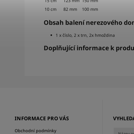
15 cm
123 mm
150 mm
10 cm
82 mm
100 mm
Obsah balení nerezového dom
1 x číslo, 2 x trn, 2x hmoždina
Doplňující informace k prod
INFORMACE PRO VÁS
VYHLED
Obchodní podmínky