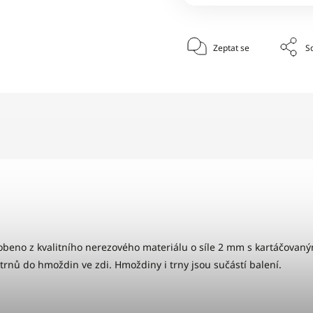
Zeptat se
Sd
robeno z kvalitního nerezového materiálu o síle 2 mm s kartáčova
trnů do hmoždin ve zdi. Hmoždiny i trny jsou sučástí balení.