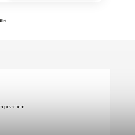
ílet
ným povrchem.