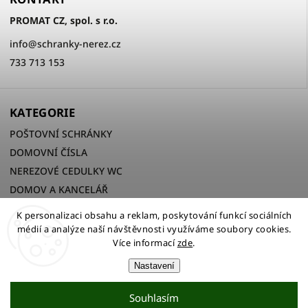
PROMAT CZ, spol. s r.o.
info
@
schranky-nerez.cz
733 713 153
KATEGORIE
POŠTOVNÍ SCHRÁNKY
DOMOVNÍ ČÍSLA
NEREZOVÉ CEDULKY WC
DOMOV A KANCELÁŘ
K personalizaci obsahu a reklam, poskytování funkcí sociálních
médií a analýze naší návštěvnosti využíváme soubory cookies.
Více informací
zde
.
Copyright 2026
PROMAT CZ, spol. s r.o.
. Všechna práva
vyhrazena.
Nastavení
Upravit nastavení cookies
Souhlasím
Vytvořil
Shoptet
| Design
Shoptak.cz