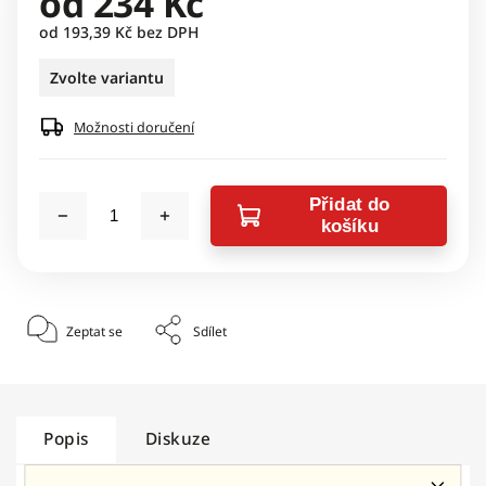
od
234 Kč
od
193,39 Kč
bez DPH
Zvolte variantu
Možnosti doručení
Přidat do
košíku
Zeptat se
Sdílet
Popis
Diskuze