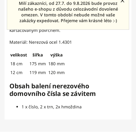
Detailní popis produktu
Milí zákazníci, od 27.7. do 9.8.2026 bude provoz
našeho e-shopu z důvodu celozávodní dovolené
omezen. V tomto období nebude možné vaše
Nerezové domovní číslo Magneto se závitem. Vyrobeno z
zakázky expedovat. Přejeme vám krásné léto :-)
kvalitního nerezového materiálu o síle 2 mm s
kartáčovaným povrchem.
Materiál: Nerezová ocel 1.4301
velikost
šířka
výška
18 cm
175 mm
180 mm
12 cm
119 mm
120 mm
Obsah balení nerezového
domovního čísla se závitem
1 x číslo, 2 x trn, 2x hmoždina