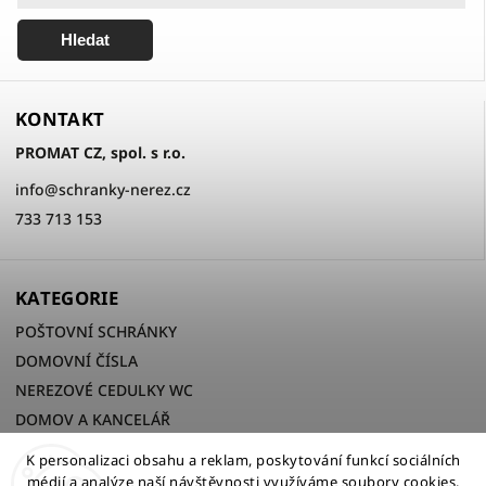
Hledat
KONTAKT
PROMAT CZ, spol. s r.o.
info
@
schranky-nerez.cz
733 713 153
KATEGORIE
POŠTOVNÍ SCHRÁNKY
DOMOVNÍ ČÍSLA
NEREZOVÉ CEDULKY WC
DOMOV A KANCELÁŘ
K personalizaci obsahu a reklam, poskytování funkcí sociálních
médií a analýze naší návštěvnosti využíváme soubory cookies.