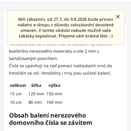
Popis
Diskuze
Milí zákazníci, od 27.7. do 9.8.2026 bude provoz
našeho e-shopu z důvodu celozávodní dovolené
Detailní popis produktu
omezen. V tomto období nebude možné vaše
zakázky expedovat. Přejeme vám krásné léto :-)
Nerezové domovní číslo Arial se závitem. Vyrobeno z
kvalitního nerezového materiálu o síle 2 mm s
kartáčovaným povrchem.
Čísla se upevňují na zeď pomocí natloukaích trnů do
hmoždin ve zdi. Hmoždiny i trny jsou sučástí balení.
velikost
šířka
výška
15 cm
129 mm
150 mm
10 cm
86 mm
100 mm
Obsah balení nerezového
domovního čísla se závitem