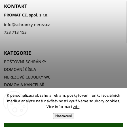
KONTAKT
PROMAT CZ, spol. s r.o.
info
@
schranky-nerez.cz
733 713 153
KATEGORIE
POŠTOVNÍ SCHRÁNKY
DOMOVNÍ ČÍSLA
NEREZOVÉ CEDULKY WC
DOMOV A KANCELÁŘ
K personalizaci obsahu a reklam, poskytování funkcí sociálních
médií a analýze naší návštěvnosti využíváme soubory cookies.
Více informací
zde
.
Copyright 2026
PROMAT CZ, spol. s r.o.
. Všechna práva
vyhrazena.
Nastavení
Upravit nastavení cookies