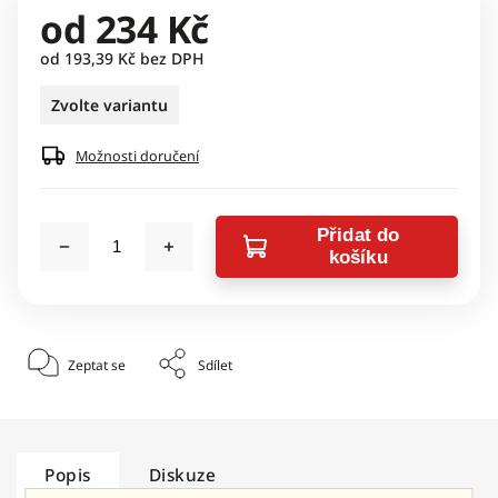
od
234 Kč
od
193,39 Kč
bez DPH
Zvolte variantu
Možnosti doručení
Přidat do
košíku
Zeptat se
Sdílet
Popis
Diskuze