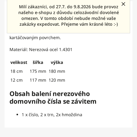
Milí zákazníci, od 27.7. do 9.8.2026 bude provoz
Detailní popis produktu
našeho e-shopu z důvodu celozávodní dovolené
omezen. V tomto období nebude možné vaše
Nerezové domovní číslo Magneto se závitem. Vyrobeno z
zakázky expedovat. Přejeme vám krásné léto :-)
kvalitního nerezového materiálu o síle 2 mm s
kartáčovaným povrchem.
Materiál: Nerezová ocel 1.4301
velikost
šířka
výška
18 cm
175 mm
180 mm
12 cm
117 mm
120 mm
Obsah balení nerezového
domovního čísla se závitem
1 x číslo, 2 x trn, 2x hmoždina