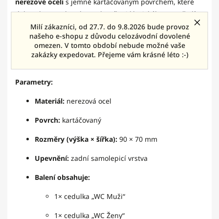
nerezové oceli
s jemně kartáčovaným povrchem, které
dokonale zapadne do moderního i klasického prostředí.
Díky samolepicí vrstvě na zadní straně je montáž
Milí zákazníci, od 27.7. do 9.8.2026 bude provoz
našeho e-shopu z důvodu celozávodní dovolené
jednoduchá a čistá – bez vrtání a složité instalace.
omezen. V tomto období nebude možné vaše
zakázky expedovat. Přejeme vám krásné léto :-)
Parametry:
Materiál:
nerezová ocel
Povrch:
kartáčovaný
Rozměry (výška × šířka):
90 × 70 mm
Upevnění:
zadní samolepicí vrstva
Balení obsahuje:
1× cedulka „WC Muži“
1× cedulka „WC Ženy“