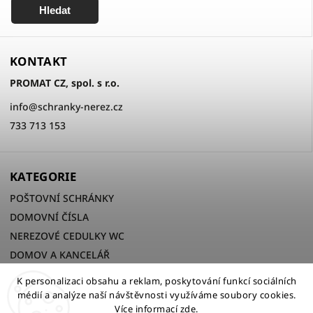
Hledat
KONTAKT
PROMAT CZ, spol. s r.o.
info
@
schranky-nerez.cz
733 713 153
KATEGORIE
POŠTOVNÍ SCHRÁNKY
DOMOVNÍ ČÍSLA
NEREZOVÉ CEDULKY WC
DOMOV A KANCELÁŘ
K personalizaci obsahu a reklam, poskytování funkcí sociálních
médií a analýze naší návštěvnosti využíváme soubory cookies.
Více informací
zde
.
Copyright 2026
PROMAT CZ, spol. s r.o.
. Všechna práva