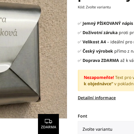
Kód:
Zvolte variantu
✅
Jemný PÍSKOVANÝ nápis
✅
Doživotní záruka
proti pr
✅
Velikost A4
– ideální pro
✅
Český výrobek
přímo z n
✅
Doprava ZDARMA
až k v
Nezapomeňte!
Text pro 
k objednávce“
v pokladn
Detailní informace
Font
ZDARMA