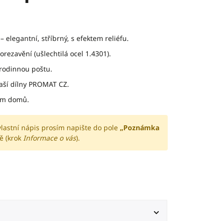
– elegantní, stříbrný, s efektem reliéfu.
orezavění (ušlechtilá ocel 1.4301).
 rodinnou poštu.
aší dílny PROMAT CZ.
ám domů.
vlastní nápis prosím napište do pole
„Poznámka
ě (krok
Informace o vás
).