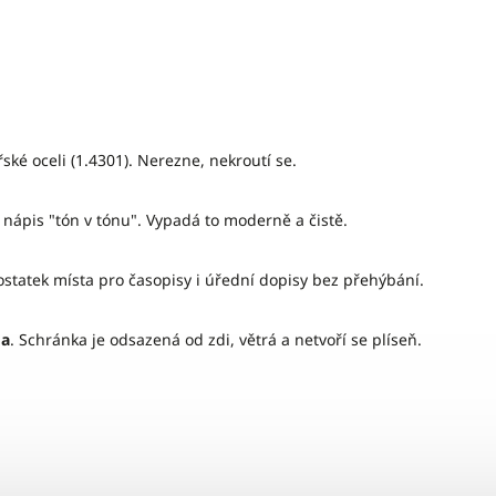
?
ké oceli (1.4301). Nerezne, nekroutí se.
 nápis "tón v tónu". Vypadá to moderně a čistě.
statek místa pro časopisy i úřední dopisy bez přehýbání.
ma
. Schránka je odsazená od zdi, větrá a netvoří se plíseň.