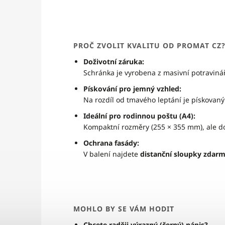
PROČ ZVOLIT KVALITU OD PROMAT CZ
Doživotní záruka:
Schránka je vyrobena z masivní potravinářs
Pískování pro jemný vzhled:
Na rozdíl od tmavého leptání je pískovaný
Ideální pro rodinnou poštu (A4):
Kompaktní rozměry (255 × 355 mm), ale do
Ochrana fasády:
V balení najdete
distanční sloupky zdar
MOHLO BY SE VÁM HODIT
Chcete raději výrazný (černý) nápis?