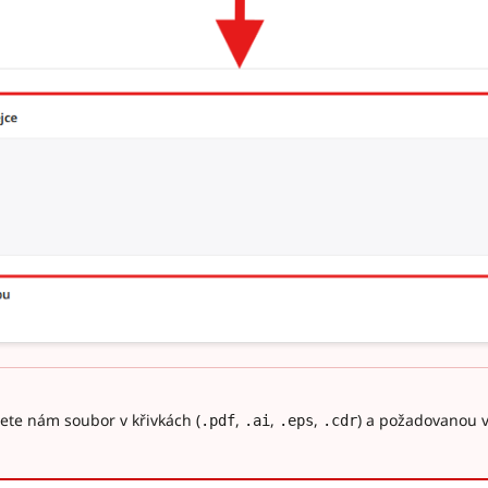
lete nám soubor v křivkách (
,
,
,
) a požadovanou v
.pdf
.ai
.eps
.cdr