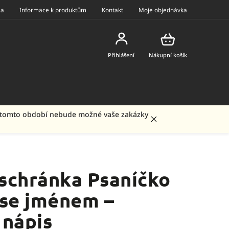
ea
Informace k produktům
Kontakt
Moje objednávka
Přihlášení
Nákupní košík
 V tomto období nebude možné vaše zakázky
schránka Psaníčko
 se jménem –
 nápis