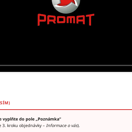
OSÍM)
e vyplňte do pole „Poznámka“
ve 3. kroku objednávky –
Informace o vás
).