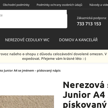
Obchodní podmínky
Podmínky ochrany osobních údajů
Návody a vid
Zákaznická podpora:
733 713 153
NEREZOVÉ CEDULKY WC
DOMOV A KANCELÁŘ
e provoz našeho e-shopu z důvodu celozávodní dovolené omezen.
expedovat. Přejeme vám krásné léto :-)
ko Junior A4 se jménem – pískovaný nápis
Nerezová 
Junior A4
pískovaný