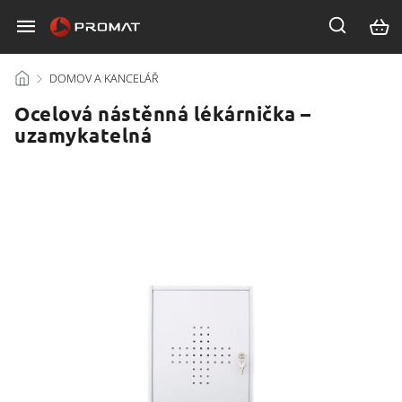
/
DOMOV A KANCELÁŘ
/
Ocelová nástěnná lékárnička –
uzamykatelná