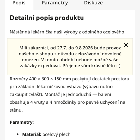
Popis
Parametry
Diskuze
Detailní popis produktu
Nástěnná lékárnička naší výroby z odolného ocelového
plechu a nabízí bezpečné uzamčení díky trojici
přiložených klíčů. Součástí balení je samolepka pro
Milí zákazníci, od 27.7. do 9.8.2026 bude provoz
našeho e-shopu z důvodu celozávodní dovolené
označení dle platných předpisů – ideální pro domácnosti
omezen. V tomto období nebude možné vaše
i malé provozy, kde je potřeba mít lékárničku přehledně
zakázky expedovat. Přejeme vám krásné léto :-)
zavěšenou a zabezpečenou.
Rozměry 400 × 300 × 150 mm poskytují dostatek prostoru
pro základní lékárničkovou výbavu (výbavu nutno
zakoupit zvlášť). Montáž je jednoduchá — balení
obsahuje 4 vruty a 4 hmoždinky pro pevné uchycení na
stěnu.
Parametry:
Materiál:
ocelový plech