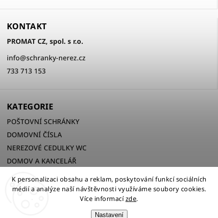
KONTAKT
PROMAT CZ, spol. s r.o.
info
@
schranky-nerez.cz
733 713 153
KATEGORIE
POŠTOVNÍ SCHRÁNKY
DOMOVNÍ ČÍSLA
NEREZOVÉ CEDULKY WC
DOMOV A KANCELÁŘ
K personalizaci obsahu a reklam, poskytování funkcí sociálních
médií a analýze naší návštěvnosti využíváme soubory cookies.
Více informací
zde
.
Copyright 2026
PROMAT CZ, spol. s r.o.
. Všechna práva
vyhrazena.
Nastavení