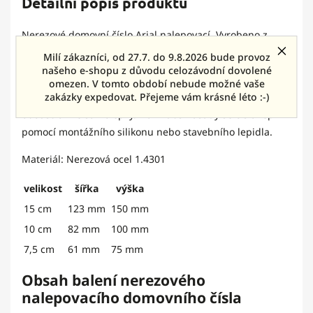
Detailní popis produktu
Nerezové domovní číslo Arial nalepovací. Vyrobeno z
kvalitního nerezového materiálu o síle 2 nebo 1,5 mm (u
Milí zákazníci, od 27.7. do 9.8.2026 bude provoz
velikosti 7,5 cm) s kartáčovaným povrchem.
našeho e-shopu z důvodu celozávodní dovolené
omezen. V tomto období nebude možné vaše
Čísla se lepí na hladký povrch pomocí dodávané
zakázky expedovat. Přejeme vám krásné léto :-)
oboustranné samolepky. Na hrubší fasády se čísla lepí
pomocí montážního silikonu nebo stavebního lepidla.
Materiál: Nerezová ocel 1.4301
velikost
šířka
výška
15 cm
123 mm
150 mm
10 cm
82 mm
100 mm
7,5 cm
61 mm
75 mm
Obsah balení nerezového
nalepovacího domovního čísla