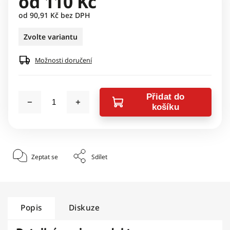
od
110 Kč
od
90,91 Kč
bez DPH
Zvolte variantu
Možnosti doručení
Přidat do
košíku
Zeptat se
Sdílet
Popis
Diskuze