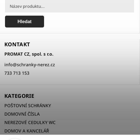
Hledat
KONTAKT
PROMAT CZ, spol. s r.o.
info
@
schranky-nerez.cz
733 713 153
KATEGORIE
POŠTOVNÍ SCHRÁNKY
DOMOVNÍ ČÍSLA
NEREZOVÉ CEDULKY WC
DOMOV A KANCELÁŘ